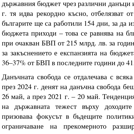
държавния бюджет чрез различни данъци и
г. тя идва рекордно късно, отбелязват о
българите ще са работили 154 дни, за да 
бюджета приходи – това се равнява на бли
при очакван БВП от 215 млрд. лв. за годи
за закъснението е експанзията на бюджет
36–37% от БВП в последните години до 41
Данъчната свобода се отдалечава с всяка
през 2024 г. денят на данъчна свобода беш
26 май, а през 2021 г. – 20 май. Тенденц
на държавната тежест върху доходит
призовава фокусът в бъдещите политик
ограничаване на прекомерното разши