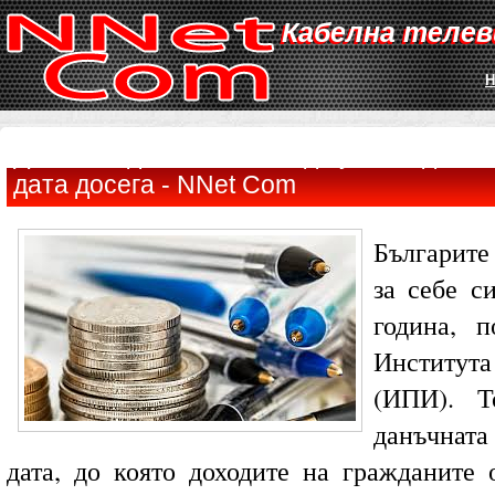
Кабелна телев
Н
Денят на данъчна свобода у нас идва н
дата досега - NNet Com
Българите
за себе с
година, п
Института
(ИПИ). Т
данъчната
дата, до която доходите на гражданите 