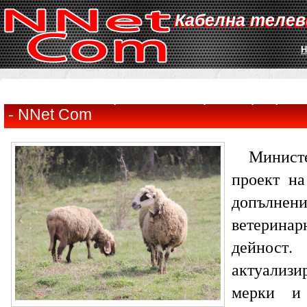
Кабелна телев
Н
Облекчава се режимът за регистрация 
- NNet Com
Министе
проект на
допълне
ветеринар
дейнос
актуализ
мерки и