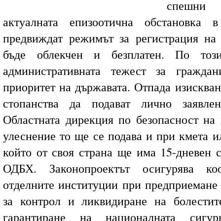
спешни
актуалната епизоотична обстановка в
предвиждат режимът за регистрация на 
бъде облекчен и безплатен. По тоз
административната тежест за граждан
приоритет на държавата. Отпада изискван
стопанства да подават лично заявле
Областната дирекция по безопасност на
улеснение то ще се подава и при кмета и
който от своя страна ще има 15-дневен с
ОДБХ. Законопроектът осигурява ко
отделните институции при предприемане
за контрол и ликвидиране на болести
гарантиране на националната сигурн