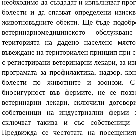
необходимо да създадат и изпълняват про
болести и да спазват определени изиск
животновъдните обекти. Ще бъде подобр
ветеринарномедицинското обслужва
територията на дадено населено мяст
въвеждане на териториален принцип при с
с регистрирани ветеринарни лекари, за и
програмата за профилактика, надзор, ко
болести по животните и зоонози. С
биосигурност във фермите, не се позв
ветеринарни лекари, сключили договор
собственици на индустриални ферми 
сключват такива и със собственици 
Предвижда се честотата на посещения