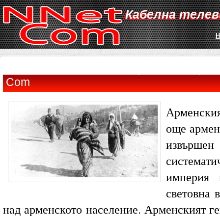
Кабелна телев
Н
Почитаме паметта на жертвите на армен
Com
Арменски
още армен
извър
система
империя 
световна 
над арменското население. Арменският ге