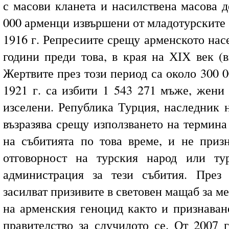
с масови кланета и насилствена масова д
000 арменци извършени от младотурските 
1916 г. Репресиите срещу арменското нас
години преди това, в края на ХІХ век (
Жертвите през този период са около 300 
1921 г. са избити 1 543 271 мъже, жени 
изселени. Република Турция, наследник 
възразява срещу използването на термина
на събитията по това време, и не приз
отговорност на турския народ или ту
администрация за тези събития. През
засилват призивите в световен мащаб за 
на арменския геноцид както и признаване
правителство за случилото се. От 2007 г