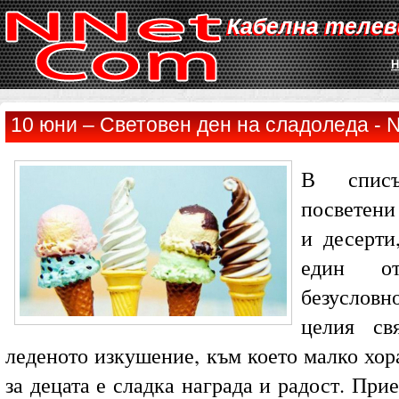
Кабелна телев
Н
10 юни – Световен ден на сладоледа - 
В списъ
посветени
и десерти
един от
безусловн
целия св
леденото изкушение, към което малко хор
за децата е сладка награда и радост. При