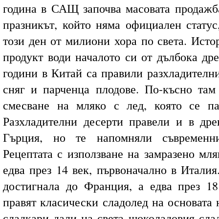
година в САЩ започва масовата продажба
празникът, който няма официален статус,
този ден от милиони хора по света. Исто
продукт води началото си от дълбока др
години в Китай са правили разхладителни
сняг и парченца плодове. По-късно там
смесване на мляко с лед, която се па
Разхладителни десерти правели и в дре
Гърция, но те напомняли съвременни
Рецептата с използване на замразено мля
едва през 14 век, първоначално в Италия
достигнала до Франция, а едва през 18
правят класически сладолед на основата 
сладкари дали на света шоколадовия слад